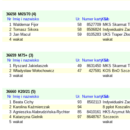
36658
M65/70 (4)
Nr
Imię i nazwisko
Ur.
Numer karty SI
Klub
1
Waldemar Fijor
58
8527709
MKS Skarmat T
2
Tomasz Sikora
58
8506824
Indywidualni Za
3
Jan Macul
59
8105283
UKS Traper Złoc
4
wakat
wakat
36659
M75+ (3)
Nr
Imię i nazwisko
Ur.
Numer karty SI
Klub
1
Ryszard Jakielaszek
49
8631450
MKS Skarmat T
2
Władysław Wołochowicz
47
427591
KOS BnO Szcz
3
wakat
wakat
36660
K20/21 (5)
Nr
Imię i nazwisko
Ur.
Numer karty SI
Klub
1
Beata Cichy
93
8502113
Indywidualni Za
2
Karolina Kaźmierczak
94
8 pplot Koszalin
3
Agnieszka Alabrudzińska-Rychter
85
8410161
HKS Azymut M
4
Katarzyna Gielnik
97
8648767
Szczecin
5
wakat
wakat