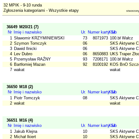
32 MPIK - 9-10 runda
Zgłoszenia kategoriami - Wszystkie etapy
stworzon
36649
M20/21 (7)
Nr
Imię i nazwisko
Ur.
Numer karty SI
Klub
1
Sławomir KRZYMINIEWSKI
73
8071973
100.bł Wałcz
2
Szymon Tomczyk
06
SKS Aktywne C
3
Dawid Ilnicki
06
SKS Aktywne C
4
Lev Dubro
06
8650883
UKS Traper Złoc
5
Przemysław RAŹNY
93
7208171
100.bł Wałcz
6
Bartłomiej Mazan
92
8100192
KOS BnO Szcz
7
wakat
wakat
36650
M18 (2)
Nr
Imię i nazwisko
Ur.
Numer karty SI
Klub
1
Piotr Tomczyk
08
SKS Aktywne C
2
wakat
wakat
36651
M16 (4)
Nr
Imię i nazwisko
Ur.
Numer karty SI
Klub
1
Jakub Klejna
10
SKS Aktywne C
2
Michał Ikiert
10
SKS Aktywne C