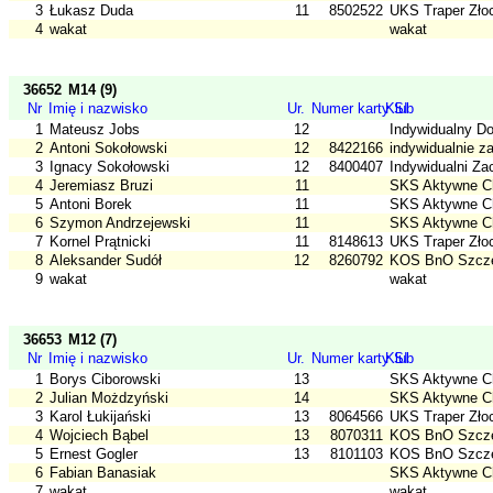
3
Łukasz Duda
11
8502522
UKS Traper Złoc
4
wakat
wakat
36652
M14 (9)
Nr
Imię i nazwisko
Ur.
Numer karty SI
Klub
1
Mateusz Jobs
12
Indywidualny Do
2
Antoni Sokołowski
12
8422166
indywidualnie 
3
Ignacy Sokołowski
12
8400407
Indywidualni Za
4
Jeremiasz Bruzi
11
SKS Aktywne C
5
Antoni Borek
11
SKS Aktywne C
6
Szymon Andrzejewski
11
SKS Aktywne C
7
Kornel Prątnicki
11
8148613
UKS Traper Złoc
8
Aleksander Sudół
12
8260792
KOS BnO Szcz
9
wakat
wakat
36653
M12 (7)
Nr
Imię i nazwisko
Ur.
Numer karty SI
Klub
1
Borys Ciborowski
13
SKS Aktywne C
2
Julian Możdzyński
14
SKS Aktywne C
3
Karol Łukijański
13
8064566
UKS Traper Złoc
4
Wojciech Bąbel
13
8070311
KOS BnO Szcz
5
Ernest Gogler
13
8101103
KOS BnO Szcz
6
Fabian Banasiak
SKS Aktywne C
7
wakat
wakat