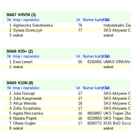
36667
K45/50 (3)
Nr
Imię i nazwisko
Ur.
Numer karty SI
Klub
1
Agnieszka Sokołowska
76
Indywidualni Za
2
Sylwia Dzietczyk
77
SKS Aktywne C
3
wakat
wakat
36668
K55+ (2)
Nr
Imię i nazwisko
Ur.
Numer karty SI
Klub
1
Ewa Lewoń
55
8150455
UMKS ORKAN O
2
wakat
wakat
36669
K10N (8)
Nr
Imię i nazwisko
Ur.
Numer karty SI
Klub
1
Julia Gorząd
17
SKS Aktywne C
2
Julia Kasprowiak
17
SKS Aktywne C
3
Alicja Wesoła
18
SKS Aktywne C
4
Zofia Szopińska
17
SKS Aktywne C
5
Agata Moczarska
16
8650897
UKS Traper Złoc
6
Natalia Piątek
16
8220953
UKS Traper Złoc
7
Oliwia Gogler
17
8260772
KOS BnO Szcz
8
wakat
wakat