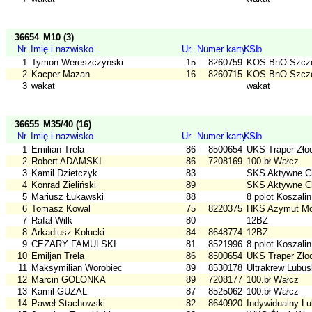
36654
M10 (3)
Nr
Imię i nazwisko
Ur.
Numer karty SI
Klub
1
Tymon Wereszczyński
15
8260759
KOS BnO Szcz
2
Kacper Mazan
16
8260715
KOS BnO Szcz
3
wakat
wakat
36655
M35/40 (16)
Nr
Imię i nazwisko
Ur.
Numer karty SI
Klub
1
Emilian Trela
86
8500654
UKS Traper Złoc
2
Robert ADAMSKI
86
7208169
100.bł Wałcz
3
Kamil Dzietczyk
83
SKS Aktywne C
4
Konrad Zieliński
89
SKS Aktywne C
5
Mariusz Łukawski
88
8 pplot Koszalin
6
Tomasz Kowal
75
8220375
HKS Azymut M
7
Rafał Wilk
80
12BZ
8
Arkadiusz Kołucki
84
8648774
12BZ
9
CEZARY FAMULSKI
81
8521996
8 pplot Koszalin
10
Emiljan Trela
86
8500654
UKS Traper Złoc
11
Maksymilian Worobiec
89
8530178
Ultrakrew Lubus
12
Marcin GOLONKA
89
7208177
100.bł Wałcz
13
Kamil GUZAL
87
8525062
100.bł Wałcz
14
Paweł Stachowski
82
8640920
Indywidualny Lu