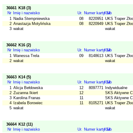
36661
K18 (3)
Nr
Imię i nazwisko
Ur.
Numer karty SI
Klub
1
Nadia Stempniewska
08
8220951
UKS Traper Złoc
2
Anastazja Motylińska
08
8220949
UKS Traper Złoc
3
wakat
wakat
36662
K16 (2)
Nr
Imię i nazwisko
Ur.
Numer karty SI
Klub
1
Wanessa Trela
09
8148613
UKS Traper Złoc
2
wakat
wakat
36663
K14 (5)
Nr
Imię i nazwisko
Ur.
Numer karty SI
Klub
1
Alicja Bełdowska
12
8097771
Indywidualne
2
Zuzanna Ikiert
12
SKS Aktywne C
3
Karolina Franas
11
SKS Aktywne C
4
Izabela Borowiec
11
8105271
UKS Traper Złoc
5
wakat
wakat
36664
K12 (11)
Nr
Imię i nazwisko
Ur.
Numer karty SI
Klub