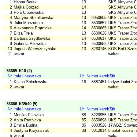
1
Hanna Borek
13
SKS Aktywne C
2
Majka Gorząd
14
SKS Aktywne C
3
Pola Ciborowska
13
SKS Aktywne C
4
Martyna Strzałkowska
13
8050605
UKS Traper Złoc
5
Julia Moczarska
13
8500657
UKS Traper Złoc
6
Aleksandra Prątnicka
14
8500665
UKS Traper Złoc
7
Eliza Trela
13
8500626
UKS Traper Złoc
8
Barbara Szydłowska
14
8500617
UKS Traper Złoc
9
Gabriela Pilewska
13
8500653
UKS Traper Złoc
10
Jagoda Wereszczyńska
13
8260746
KOS BnO Szcz
11
wakat
wakat
36665
K10 (2)
Nr
Imię i nazwisko
Ur.
Numer karty SI
Klub
1
Kalina Sokołowska
16
8687451
Indywidualni Za
2
wakat
wakat
36666
K35/40 (5)
Nr
Imię i nazwisko
Ur.
Numer karty SI
Klub
1
Monika Pilewska
88
8220955
UKS Traper Złoc
2
Anita Prątnicka
85
8650898
UKS Traper Złoc
3
Emilia Budna
85
8003526
17WBZ/ Stowar
4
Justyna Krzyżaniak
88
8012814
8 pplot Koszalin
5
wakat
wakat