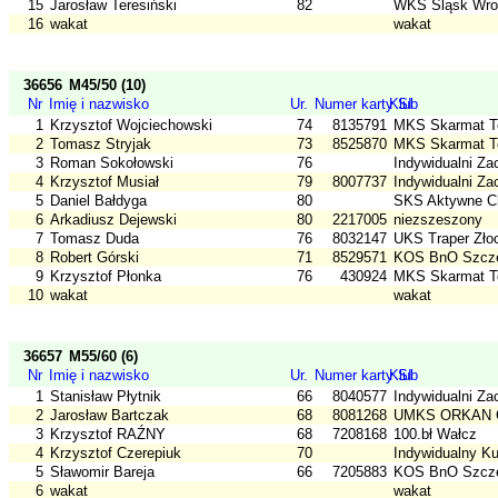
15
Jarosław Teresiński
82
WKS Śląsk Wro
16
wakat
wakat
36656
M45/50 (10)
Nr
Imię i nazwisko
Ur.
Numer karty SI
Klub
1
Krzysztof Wojciechowski
74
8135791
MKS Skarmat T
2
Tomasz Stryjak
73
8525870
MKS Skarmat T
3
Roman Sokołowski
76
Indywidualni Za
4
Krzysztof Musiał
79
8007737
Indywidualni Za
5
Daniel Bałdyga
80
SKS Aktywne C
6
Arkadiusz Dejewski
80
2217005
niezszeszony
7
Tomasz Duda
76
8032147
UKS Traper Złoc
8
Robert Górski
71
8529571
KOS BnO Szcz
9
Krzysztof Płonka
76
430924
MKS Skarmat T
10
wakat
wakat
36657
M55/60 (6)
Nr
Imię i nazwisko
Ur.
Numer karty SI
Klub
1
Stanisław Płytnik
66
8040577
Indywidualni Za
2
Jarosław Bartczak
68
8081268
UMKS ORKAN O
3
Krzysztof RAŹNY
68
7208168
100.bł Wałcz
4
Krzysztof Czerepiuk
70
Indywidualny K
5
Sławomir Bareja
66
7205883
KOS BnO Szcz
6
wakat
wakat