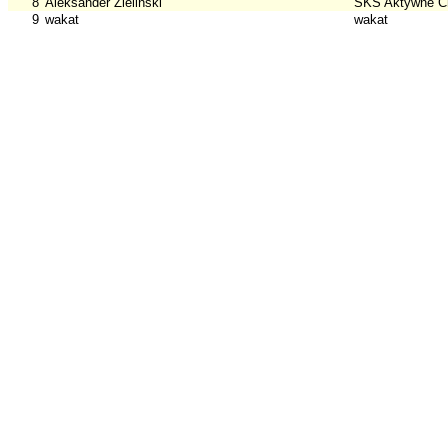
8
Aleksander Zieliński
SKS Aktywne C
9
wakat
wakat