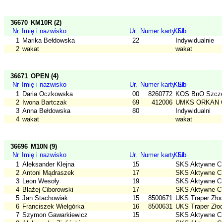
36670
KM10R (2)
Nr
Imię i nazwisko
Ur.
Numer karty SI
Klub
1
Marika Bełdowska
22
Indywidualnie
2
wakat
wakat
36671
OPEN (4)
Nr
Imię i nazwisko
Ur.
Numer karty SI
Klub
1
Daria Oczkowska
00
8260772
KOS BnO Szcz
2
Iwona Bartczak
69
412006
UMKS ORKAN O
3
Anna Bełdowska
80
Indywidualni
4
wakat
wakat
36696
M10N (9)
Nr
Imię i nazwisko
Ur.
Numer karty SI
Klub
1
Aleksander Klejna
15
SKS Aktywne C
2
Antoni Mądraszek
17
SKS Aktywne C
3
Leon Wesoły
19
SKS Aktywne C
4
Błażej Ciborowski
17
SKS Aktywne C
5
Jan Stachowiak
15
8500671
UKS Traper Złoc
6
Franciszek Wielgórka
16
8500631
UKS Traper Złoc
7
Szymon Gawarkiewicz
15
SKS Aktywne C